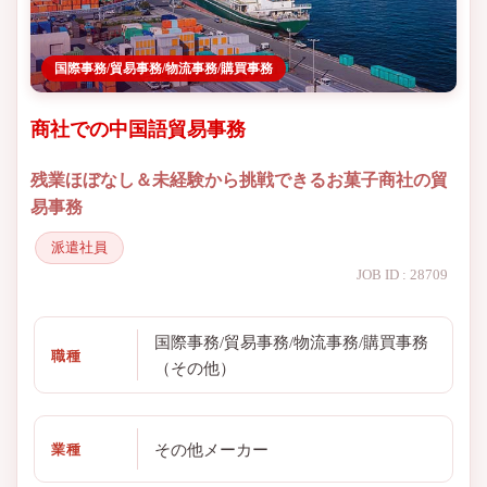
国際事務/貿易事務/物流事務/購買事務
商社での中国語貿易事務
残業ほぼなし＆未経験から挑戦できるお菓子商社の貿
易事務
派遣社員
JOB ID : 28709
国際事務/貿易事務/物流事務/購買事務
職種
（その他）
その他メーカー
業種