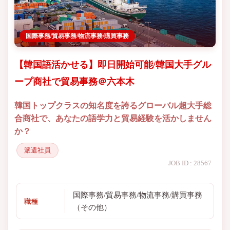
国際事務/貿易事務/物流事務/購買事務
【韓国語活かせる】即日開始可能/韓国大手グル
ープ商社で貿易事務＠六本木
韓国トップクラスの知名度を誇るグローバル超大手総
合商社で、あなたの語学力と貿易経験を活かしません
か？
派遣社員
JOB ID : 28567
国際事務/貿易事務/物流事務/購買事務
職種
（その他）