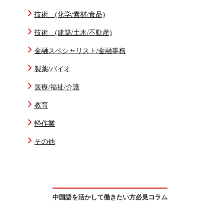
技術 (化学/素材/食品)
技術 (建築/土木/不動産)
金融スペシャリスト/金融事務
製薬/バイオ
医療/福祉/介護
教育
軽作業
その他
中国語を活かして働きたい方必見コラム