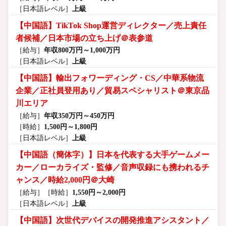
［日本語レベル］
上級
【中国語】TikTok Shop運営ディレクター／売上責任
者候補／日本市場の立ち上げ＠表参道
［給与］
年収800万円～1,000万円
［日本語レベル］
上級
【中国語】輸出フォワーディング・CS／中華系物流
企業／正社員登用あり／貿易スペシャリスト＠東京品
川エリア
［給与］
年収350万円～450万円
［時給］
1,500円～1,800円
［日本語レベル］
上級
【中国語（簡体字）】日本を代表する大手ゲームメー
カー／ローカライズ・監修／音声収録にも携われるチ
ャンス／時給2,000円＠大崎
［給与］
［時給］
1,550円～2,000円
［日本語レベル］
上級
【中国語】次世代デバイスの開発推進アシスタント／