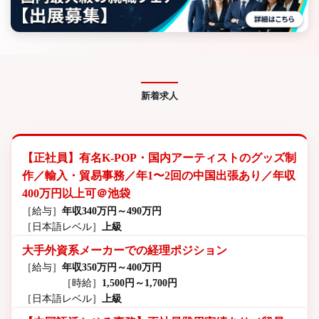
新着求人
【正社員】有名K-POP・国内アーティストのグッズ制
作／輸入・貿易事務／年1〜2回の中国出張あり／年収
400万円以上可＠池袋
［給与］
年収340万円～490万円
［日本語レベル］
上級
大手外資系メーカーでの経理ポジション
［給与］
年収350万円～400万円
［時給］
1,500円～1,700円
［日本語レベル］
上級