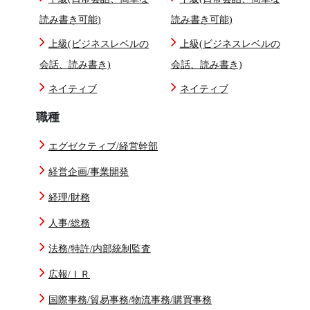
読み書き可能)
読み書き可能)
上級(ビジネスレベルの
上級(ビジネスレベルの
会話、読み書き)
会話、読み書き)
ネイティブ
ネイティブ
職種
エグゼクティブ/経営幹部
経営企画/事業開発
経理/財務
人事/総務
法務/特許/内部統制監査
広報/ＩＲ
国際事務/貿易事務/物流事務/購買事務