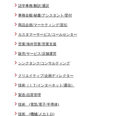
語学事務/翻訳/通訳
事務全般/秘書/アシスタント/受付
商品企画/マーケティング/宣伝
カスタマーサービス/コールセンター
営業/海外営業/営業支援
販売/サービス/店舗運営
シンクタンク/コンサルティング
クリエイティブ/企画ディレクター
技術（ＩＴ/インターネット/通信）
製造/品質管理
技術 (電気/電子/半導体)
技術 (機械/メカトロ)