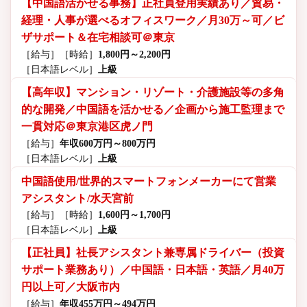
【中国語活かせる事務】正社員登用実績あり／貿易・
経理・人事が選べるオフィスワーク／月30万～可／ビ
ザサポート＆在宅相談可＠東京
［給与］
［時給］
1,800円～2,200円
［日本語レベル］
上級
【高年収】マンション・リゾート・介護施設等の多角
的な開発／中国語を活かせる／企画から施工監理まで
一貫対応＠東京港区虎ノ門
［給与］
年収600万円～800万円
［日本語レベル］
上級
中国語使用/世界的スマートフォンメーカーにて営業
アシスタント/水天宮前
［給与］
［時給］
1,600円～1,700円
［日本語レベル］
上級
【正社員】社長アシスタント兼専属ドライバー（投資
サポート業務あり）／中国語・日本語・英語／月40万
円以上可／大阪市内
［給与］
年収455万円～494万円