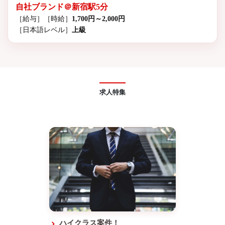
自社ブランド＠新宿駅5分
［給与］
［時給］
1,700円～2,000円
［日本語レベル］
上級
求人特集
ハイクラス案件！