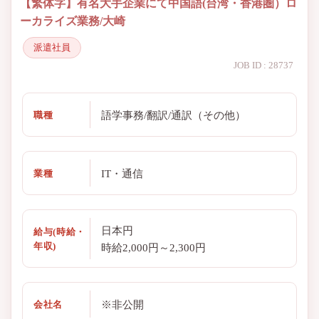
【繁体字】有名大手企業にて中国語(台湾・香港圏）ロ
ーカライズ業務/大崎
派遣社員
JOB ID : 28737
語学事務/翻訳/通訳（その他）
職種
IT・通信
業種
日本円
給与(時給・
年収)
時給2,000円～2,300円
※非公開
会社名