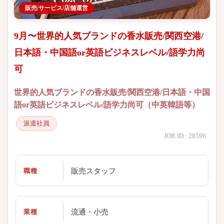
販売/サービス/店舗運営
9月〜世界的人気ブランドの香水販売/関西空港/
日本語・中国語or英語ビジネスレベル/語学力尚
可
世界的人気ブランドの香水販売/関西空港/日本語・中国
語or英語ビジネスレベル/語学力尚可（中英韓語等）
派遣社員
JOB ID : 28596
販売スタッフ
職種
流通・小売
業種