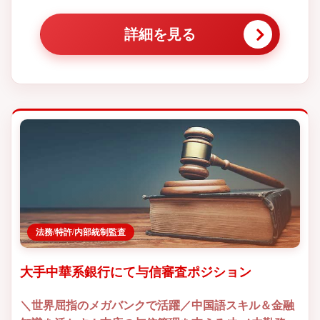
詳細を見る
法務/特許/内部統制監査
大手中華系銀行にて与信審査ポジション
＼世界屈指のメガバンクで活躍／中国語スキル＆金融