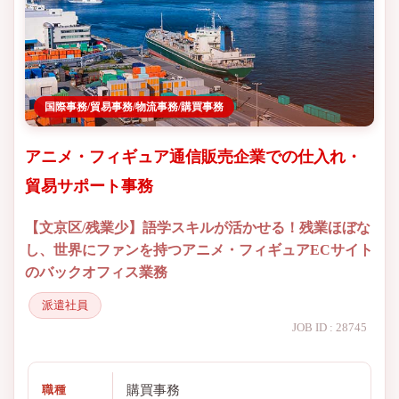
国際事務/貿易事務/物流事務/購買事務
アニメ・フィギュア通信販売企業での仕入れ・
貿易サポート事務
【文京区/残業少】語学スキルが活かせる！残業ほぼな
し、世界にファンを持つアニメ・フィギュアECサイト
のバックオフィス業務
派遣社員
JOB ID : 28745
購買事務
職種