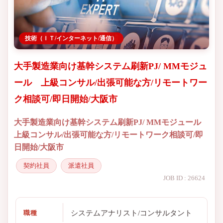
技術（ＩＴ/インターネット/通信）
大手製造業向け基幹システム刷新PJ/ MMモジュ
ール 上級コンサル/出張可能な方/リモートワー
ク相談可/即日開始/大阪市
大手製造業向け基幹システム刷新PJ/ MMモジュール
上級コンサル/出張可能な方/リモートワーク相談可/即
日開始/大阪市
契約社員
派遣社員
JOB ID : 26624
システムアナリスト/コンサルタント
職種