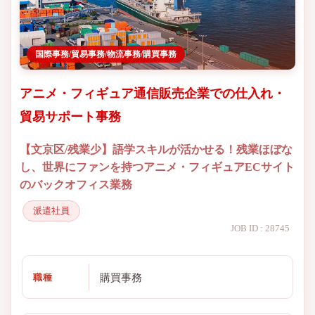
国際事務/貿易事務/物流事務/購買事務
アニメ・フィギュア通信販売企業での仕入れ・
貿易サポート事務
【文京区/残業少】語学スキルが活かせる！残業ほぼな
し、世界にファンを持つアニメ・フィギュアECサイト
のバックオフィス業務
派遣社員
JOB ID : 28745
購買事務
職種