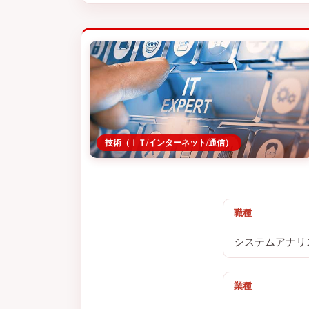
技術（ＩＴ/インターネット/通信）
職種
システムアナリ
業種