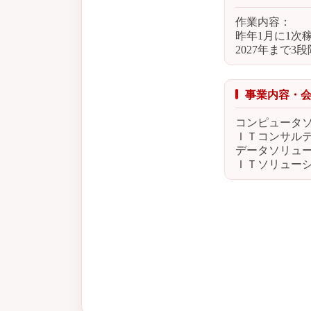
作業内容：
昨年1月に1次
2027年まで3
事業内容・
コンピュータ
ＩＴコンサル
データソリュ
ＩＴソリュー