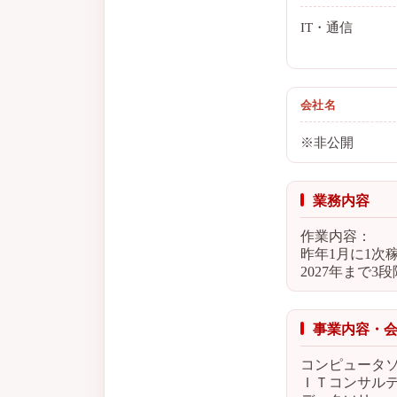
IT・通信
会社名
※非公開
業務内容
作業内容：
昨年1月に1次
2027年まで3
事業内容・
コンピュータ
ＩＴコンサル