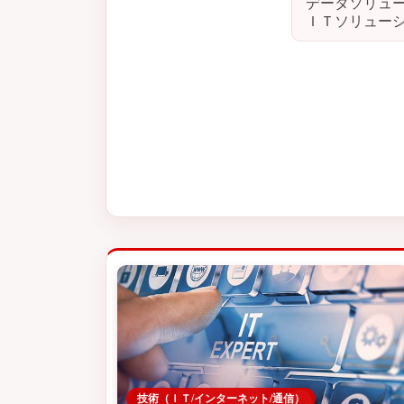
データソリュ
ＩＴソリュー
技術（ＩＴ/インターネット/通信）