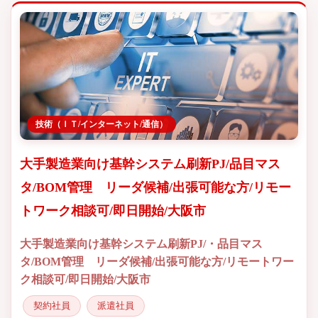
技術（ＩＴ/インターネット/通信）
大手製造業向け基幹システム刷新PJ/品目マス
タ/BOM管理 リーダ候補/出張可能な方/リモー
トワーク相談可/即日開始/大阪市
大手製造業向け基幹システム刷新PJ/・品目マス
タ/BOM管理 リーダ候補/出張可能な方/リモートワー
ク相談可/即日開始/大阪市
契約社員
派遣社員