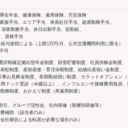
 厚生年金、健康保険、雇用保険、労災保険
家族手当、エリア手当、単身赴任手当、超過勤務手当、
手当、休日出勤手当、役割給、
当、資格手当
給与規程による（上限5万円/月、公共交通機関利用に限る）
不可
選択制確定拠出型年金制度、財形貯蓄制度、社員持株会制度、
産前産後・育児休暇制度、結婚出産祝い金制度、
金制度、長期勤続祝い制度、カラットオプション（ス
人間ドック受診（40歳以上）、インフルエンザ接種費用負担、
短勤務制度、おかえり制度（再雇用制度）
割引、グループ活性会、社内研修（階層別研修等）
費補助 （該当者のみ）
（会社都合による転居が必要な場合のみ）