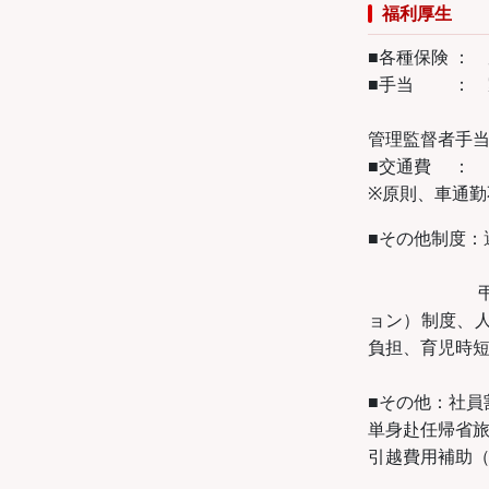
福利厚生
■各種保険 ：
■手当 ： 
深夜勤務
管理監督者手
■交通費 ： 
※原則、車通勤
■その他制度：
表彰制度、
弔事お見舞
ョン）制度、
負担、育児時
■その他：社員
単身赴任帰省旅
引越費用補助