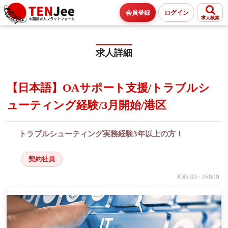
会員登録
ログイン
求人検索
求人詳細
【日本語】OAサポート支援/トラブルシ
ューティング経験/3月開始/港区
トラブルシューティング実務経験3年以上の方！
契約社員
JOB ID : 26809