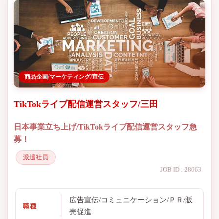
商品企画/マーケティング/宣伝
TikTokライブ配信運営スタッフ/三田
日本事業立ち上げ/TikTokライブ配信運営スタッフ急
募！
派遣社員
JOB ID : 28663
広告宣伝/コミュニケーション/ＰＲ/販
職種
売促進