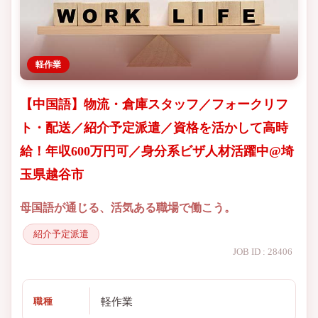
軽作業
【中国語】物流・倉庫スタッフ／フォークリフ
ト・配送／紹介予定派遣／資格を活かして高時
給！年収600万円可／身分系ビザ人材活躍中@埼
玉県越谷市
母国語が通じる、活気ある職場で働こう。
紹介予定派遣
JOB ID : 28406
軽作業
職種