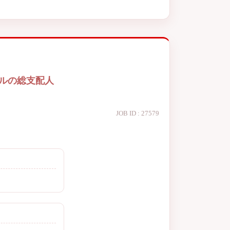
テルの総支配人
JOB ID : 27579