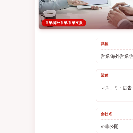
営業/海外営業/営業支援
職種
営業/海外営業
業種
マスコミ・広告
会社名
※非公開