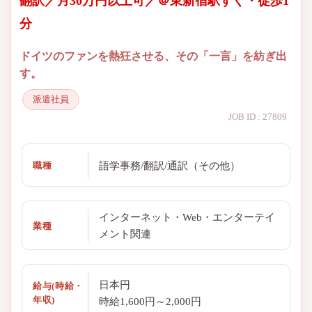
翻訳／月30万円以上可／＠東新宿駅すぐ・徒歩1
分
ドイツのファンを熱狂させる、その「一言」を紡ぎ出
す。
派遣社員
JOB ID : 27809
語学事務/翻訳/通訳（その他）
職種
インターネット・Web・エンターテイ
業種
メント関連
日本円
給与(時給・
年収)
時給1,600円～2,000円