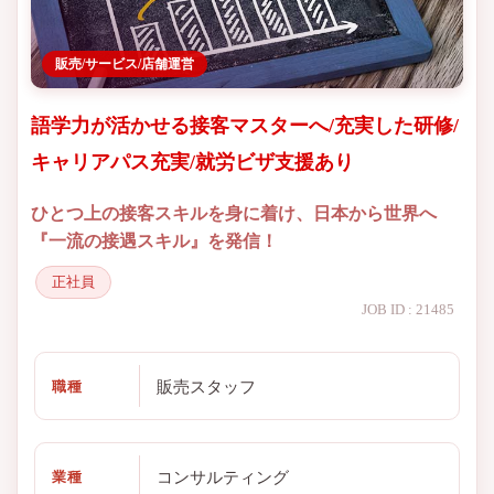
販売/サービス/店舗運営
語学力が活かせる接客マスターへ/充実した研修/
キャリアパス充実/就労ビザ支援あり
ひとつ上の接客スキルを身に着け、日本から世界へ
『一流の接遇スキル』を発信！
正社員
JOB ID : 21485
販売スタッフ
職種
コンサルティング
業種