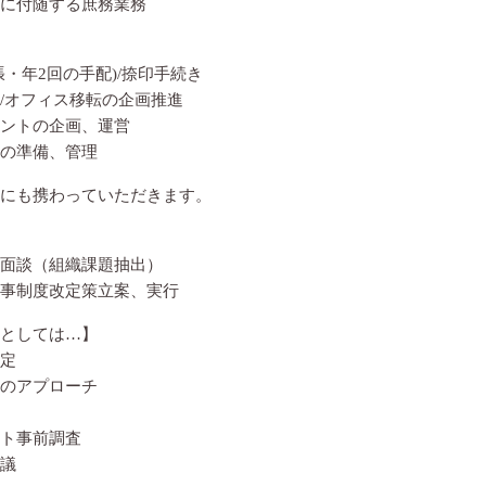
に付随する庶務業務
・年2回の手配)/捺印手続き
/オフィス移転の企画推進
ントの企画、運営
の準備、管理
にも携わっていただきます。
面談（組織課題抽出）
事制度改定策立案、実行
としては…】
定
のアプローチ
ト事前調査
会議