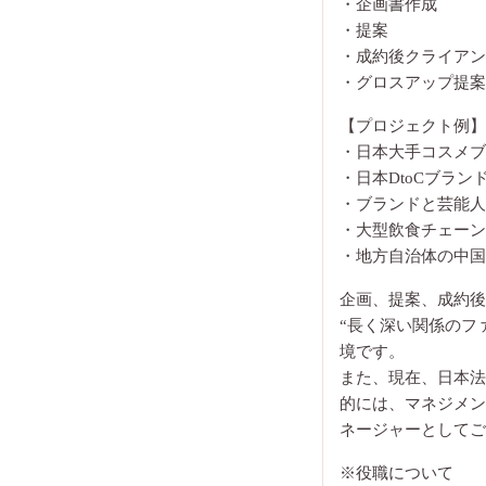
・企画書作成
・提案
・成約後クライアン
・グロスアップ提案
【プロジェクト例】
・日本大手コスメブ
・日本DtoCブラ
・ブランドと芸能人
・大型飲食チェーン
・地方自治体の中国
企画、提案、成約後
“長く深い関係のフ
境です。
また、現在、日本法
的には、マネジメン
ネージャーとしてご
※役職について