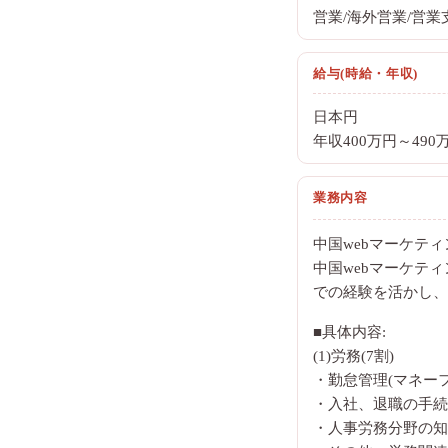
営業/海外営業/営
給与(時給・年収)
日本円
年収400万円～490
業務内容
中国webマーケティ
中国webマーケテ
での経験を活かし、
■具体内容:
(1)労務(7割)
・勤怠管理(マネー
・入社、退職の手続
・人事労務分野の知