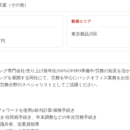
業支援（その他）
勤務エリア
東京都品川区
万円
ング専門会社/売り上げ前年比350%UP/IPO準備中/労務の知見を活
ィングを展開する同社にて、労務を中心にバックオフィス業務をお任
労務分野のスペシャリストとしてご活躍ください。
フォワードを使用)/給与計算/保険手続き
き/住民税手続き、年末調整などの年次労務手続き
識共有、従業員指導