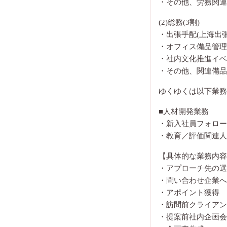
・その他、労務関連
(2)総務(3割)
・出張手配(上海出張
・オフィス備品管理
・社内文化推進イベ
・その他、関連備品
ゆくゆくは以下業務
■人材開発業務
・新入社員フォロー
・教育／評価関連人
【具体的な業務内容
・アプローチ先の選
・問い合わせ企業へ
・アポイント獲得
・訪問前クライアン
・提案前社内企画