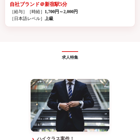
自社ブランド＠新宿駅5分
［給与］
［時給］
1,700円～2,000円
［日本語レベル］
上級
求人特集
ハイクラス案件！