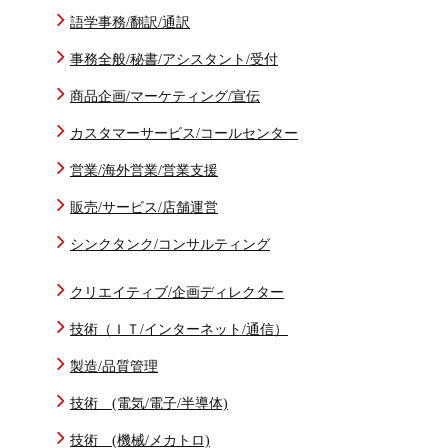
語学事務/翻訳/通訳
事務全般/秘書/アシスタント/受付
商品企画/マーケティング/宣伝
カスタマーサービス/コールセンター
営業/海外営業/営業支援
販売/サービス/店舗運営
シンクタンク/コンサルティング
クリエイティブ/企画ディレクター
技術（ＩＴ/インターネット/通信）
製造/品質管理
技術 (電気/電子/半導体)
技術 (機械/メカトロ)