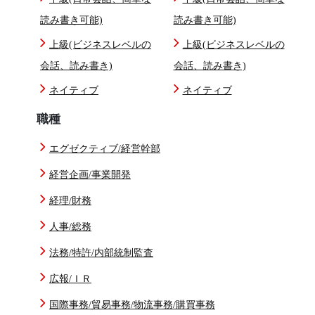
読み書き可能)
読み書き可能)
上級(ビジネスレベルの
上級(ビジネスレベルの
会話、読み書き)
会話、読み書き)
ネイティブ
ネイティブ
職種
エグゼクティブ/経営幹部
経営企画/事業開発
経理/財務
人事/総務
法務/特許/内部統制監査
広報/ＩＲ
国際事務/貿易事務/物流事務/購買事務