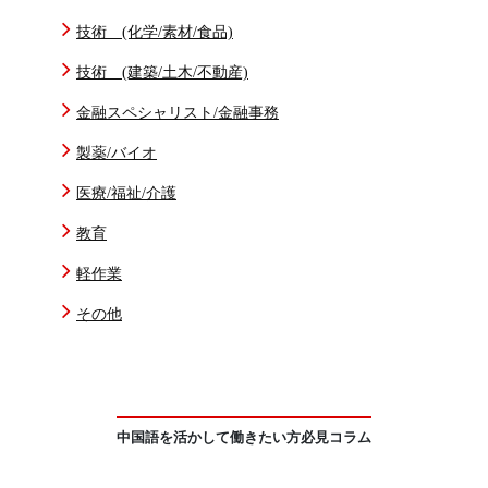
技術 (化学/素材/食品)
技術 (建築/土木/不動産)
金融スペシャリスト/金融事務
製薬/バイオ
医療/福祉/介護
教育
軽作業
その他
中国語を活かして働きたい方必見コラム