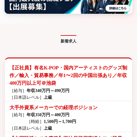
新着求人
【正社員】有名K-POP・国内アーティストのグッズ制
作／輸入・貿易事務／年1〜2回の中国出張あり／年収
400万円以上可＠池袋
［給与］
年収340万円～490万円
［日本語レベル］
上級
大手外資系メーカーでの経理ポジション
［給与］
年収350万円～400万円
［時給］
1,500円～1,700円
［日本語レベル］
上級