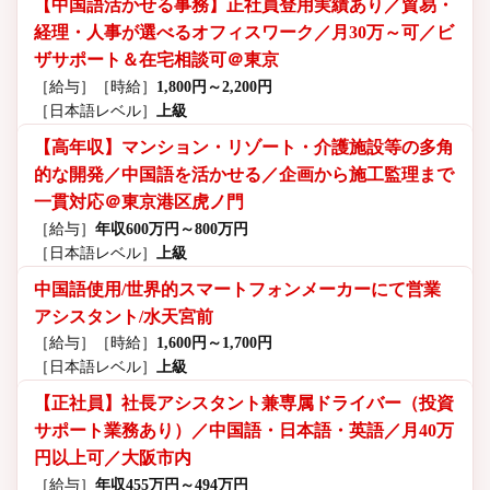
【中国語活かせる事務】正社員登用実績あり／貿易・
経理・人事が選べるオフィスワーク／月30万～可／ビ
ザサポート＆在宅相談可＠東京
［給与］
［時給］
1,800円～2,200円
［日本語レベル］
上級
【高年収】マンション・リゾート・介護施設等の多角
的な開発／中国語を活かせる／企画から施工監理まで
一貫対応＠東京港区虎ノ門
［給与］
年収600万円～800万円
［日本語レベル］
上級
中国語使用/世界的スマートフォンメーカーにて営業
アシスタント/水天宮前
［給与］
［時給］
1,600円～1,700円
［日本語レベル］
上級
【正社員】社長アシスタント兼専属ドライバー（投資
サポート業務あり）／中国語・日本語・英語／月40万
円以上可／大阪市内
［給与］
年収455万円～494万円