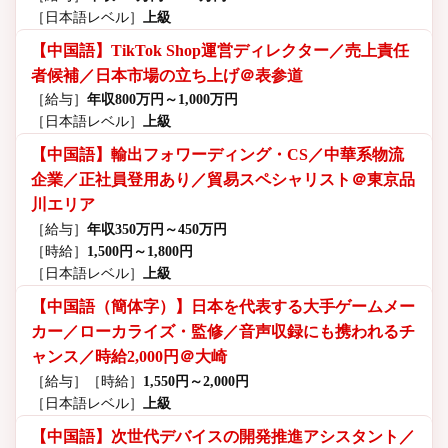
［日本語レベル］
上級
【中国語】TikTok Shop運営ディレクター／売上責任
者候補／日本市場の立ち上げ＠表参道
［給与］
年収800万円～1,000万円
［日本語レベル］
上級
【中国語】輸出フォワーディング・CS／中華系物流
企業／正社員登用あり／貿易スペシャリスト＠東京品
川エリア
［給与］
年収350万円～450万円
［時給］
1,500円～1,800円
［日本語レベル］
上級
【中国語（簡体字）】日本を代表する大手ゲームメー
カー／ローカライズ・監修／音声収録にも携われるチ
ャンス／時給2,000円＠大崎
［給与］
［時給］
1,550円～2,000円
［日本語レベル］
上級
【中国語】次世代デバイスの開発推進アシスタント／