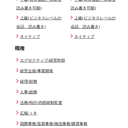
読み書き可能)
読み書き可能)
上級(ビジネスレベルの
上級(ビジネスレベルの
会話、読み書き)
会話、読み書き)
ネイティブ
ネイティブ
職種
エグゼクティブ/経営幹部
経営企画/事業開発
経理/財務
人事/総務
法務/特許/内部統制監査
広報/ＩＲ
国際事務/貿易事務/物流事務/購買事務