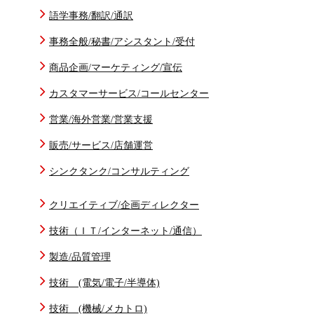
語学事務/翻訳/通訳
事務全般/秘書/アシスタント/受付
商品企画/マーケティング/宣伝
カスタマーサービス/コールセンター
営業/海外営業/営業支援
販売/サービス/店舗運営
シンクタンク/コンサルティング
クリエイティブ/企画ディレクター
技術（ＩＴ/インターネット/通信）
製造/品質管理
技術 (電気/電子/半導体)
技術 (機械/メカトロ)