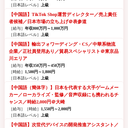
［日本語レベル］
上級
【中国語】TikTok Shop運営ディレクター／売上責任
者候補／日本市場の立ち上げ＠表参道
［給与］
年収800万円～1,000万円
［日本語レベル］
上級
【中国語】輸出フォワーディング・CS／中華系物流
企業／正社員登用あり／貿易スペシャリスト＠東京品
川エリア
［給与］
年収350万円～450万円
［時給］
1,500円～1,800円
［日本語レベル］
上級
【中国語（簡体字）】日本を代表する大手ゲームメー
カー／ローカライズ・監修／音声収録にも携われるチ
ャンス／時給2,000円＠大崎
［給与］
［時給］
1,550円～2,000円
［日本語レベル］
上級
【中国語】次世代デバイスの開発推進アシスタント／