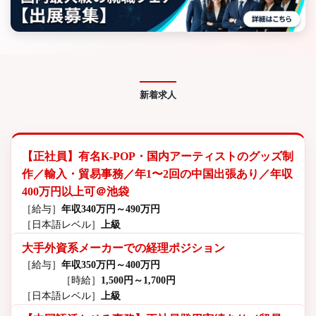
新着求人
【正社員】有名K-POP・国内アーティストのグッズ制
作／輸入・貿易事務／年1〜2回の中国出張あり／年収
400万円以上可＠池袋
［給与］
年収340万円～490万円
［日本語レベル］
上級
大手外資系メーカーでの経理ポジション
［給与］
年収350万円～400万円
［時給］
1,500円～1,700円
［日本語レベル］
上級