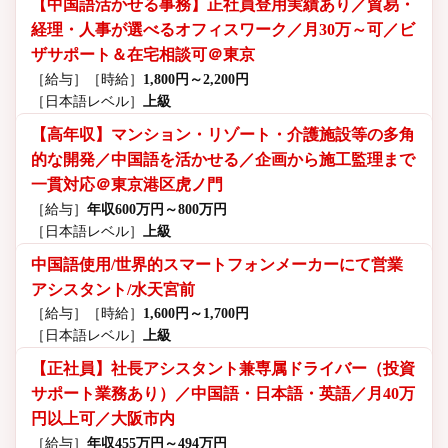
【中国語活かせる事務】正社員登用実績あり／貿易・
経理・人事が選べるオフィスワーク／月30万～可／ビ
ザサポート＆在宅相談可＠東京
［給与］
［時給］
1,800円～2,200円
［日本語レベル］
上級
【高年収】マンション・リゾート・介護施設等の多角
的な開発／中国語を活かせる／企画から施工監理まで
一貫対応＠東京港区虎ノ門
［給与］
年収600万円～800万円
［日本語レベル］
上級
中国語使用/世界的スマートフォンメーカーにて営業
アシスタント/水天宮前
［給与］
［時給］
1,600円～1,700円
［日本語レベル］
上級
【正社員】社長アシスタント兼専属ドライバー（投資
サポート業務あり）／中国語・日本語・英語／月40万
円以上可／大阪市内
［給与］
年収455万円～494万円