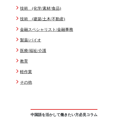
技術 (化学/素材/食品)
技術 (建築/土木/不動産)
金融スペシャリスト/金融事務
製薬/バイオ
医療/福祉/介護
教育
軽作業
その他
中国語を活かして働きたい方必見コラム