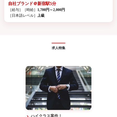
自社ブランド＠新宿駅5分
［給与］
［時給］
1,700円～2,000円
［日本語レベル］
上級
求人特集
ハイクラス案件！