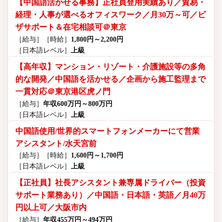
【中国語活かせる事務】正社員登用実績あり／貿易・
経理・人事が選べるオフィスワーク／月30万～可／ビ
ザサポート＆在宅相談可＠東京
［給与］
［時給］
1,800円～2,200円
［日本語レベル］
上級
【高年収】マンション・リゾート・介護施設等の多角
的な開発／中国語を活かせる／企画から施工監理まで
一貫対応＠東京港区虎ノ門
［給与］
年収600万円～800万円
［日本語レベル］
上級
中国語使用/世界的スマートフォンメーカーにて営業
アシスタント/水天宮前
［給与］
［時給］
1,600円～1,700円
［日本語レベル］
上級
【正社員】社長アシスタント兼専属ドライバー（投資
サポート業務あり）／中国語・日本語・英語／月40万
円以上可／大阪市内
［給与］
年収455万円～494万円