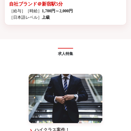
自社ブランド＠新宿駅5分
［給与］
［時給］
1,700円～2,000円
［日本語レベル］
上級
求人特集
ハイクラス案件！