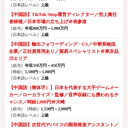
［日本語レベル］
上級
【中国語】TikTok Shop運営ディレクター／売上責任
者候補／日本市場の立ち上げ＠表参道
［給与］
年収800万円～1,000万円
［日本語レベル］
上級
【中国語】輸出フォワーディング・CS／中華系物流
企業／正社員登用あり／貿易スペシャリスト＠東京品
川エリア
［給与］
年収350万円～450万円
［時給］
1,500円～1,800円
［日本語レベル］
上級
【中国語（簡体字）】日本を代表する大手ゲームメー
カー／ローカライズ・監修／音声収録にも携われるチ
ャンス／時給2,000円＠大崎
［給与］
［時給］
1,550円～2,000円
［日本語レベル］
上級
【中国語】次世代デバイスの開発推進アシスタント／