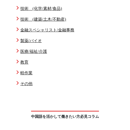
技術 (化学/素材/食品)
技術 (建築/土木/不動産)
金融スペシャリスト/金融事務
製薬/バイオ
医療/福祉/介護
教育
軽作業
その他
中国語を活かして働きたい方必見コラム