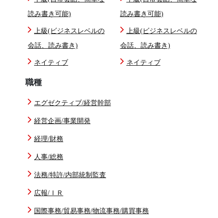
読み書き可能)
読み書き可能)
上級(ビジネスレベルの
上級(ビジネスレベルの
会話、読み書き)
会話、読み書き)
ネイティブ
ネイティブ
職種
エグゼクティブ/経営幹部
経営企画/事業開発
経理/財務
人事/総務
法務/特許/内部統制監査
広報/ＩＲ
国際事務/貿易事務/物流事務/購買事務