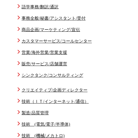
語学事務/翻訳/通訳
事務全般/秘書/アシスタント/受付
商品企画/マーケティング/宣伝
カスタマーサービス/コールセンター
営業/海外営業/営業支援
販売/サービス/店舗運営
シンクタンク/コンサルティング
クリエイティブ/企画ディレクター
技術（ＩＴ/インターネット/通信）
製造/品質管理
技術 (電気/電子/半導体)
技術 (機械/メカトロ)