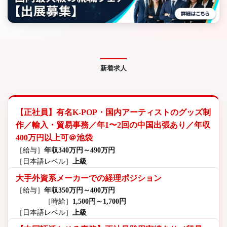
新着求人
【正社員】有名K-POP・国内アーティストのグッズ制
作／輸入・貿易事務／年1〜2回の中国出張あり／年収
400万円以上可＠池袋
［給与］
年収340万円～490万円
［日本語レベル］
上級
大手外資系メーカーでの経理ポジション
［給与］
年収350万円～400万円
［時給］
1,500円～1,700円
［日本語レベル］
上級