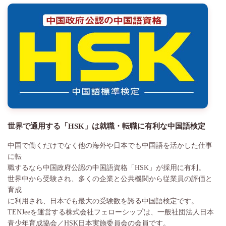
世界で通用する「HSK」は就職・転職に有利な中国語検定
中国で働くだけでなく他の海外や日本でも中国語を活かした仕事
に転
職するなら中国政府公認の中国語資格「HSK」が採用に有利。
世界中から受験され、多くの企業と公共機関から従業員の評価と
育成
に利用され、日本でも最大の受験数を誇る中国語検定です。
TENJeeを運営する株式会社フェローシップは、一般社団法人日本
青少年育成協会／HSK日本実施委員会の会員です。