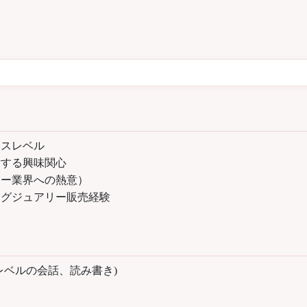
内
内
ネスレベル
対する興味関心
リー業界への熱意）
ラグジュアリー販売経験
レベルの会話、読み書き)