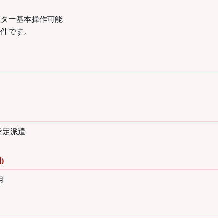
ーター基本操作可能
条件です。
予定派遣
)
月