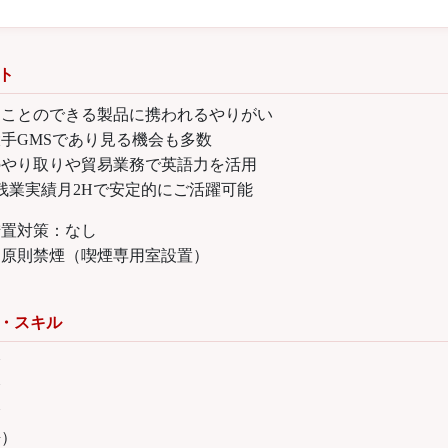
ト
ることのできる製品に携われるやりがい
手GMSであり見る機会も多数
のやり取りや貿易業務で英語力を活用
、残業実績月2Hで安定的にご活躍可能
措置対策：なし
内原則禁煙（喫煙専用室設置）
・スキル
験
験
験
語）