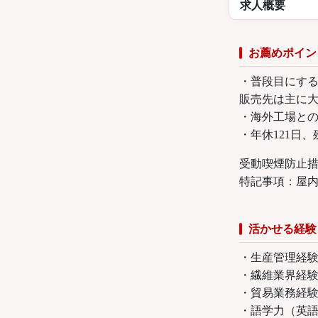
求人概要
お薦めポイン
・普段目にす
販売先は主に大
・海外工場と
・年休121日
受動喫煙防止
特記事項：屋
活かせる経験
・生産管理経
・繊維業界経
・貿易業務経
・語学力（英