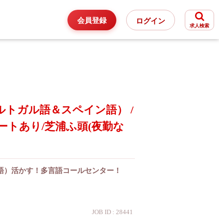
会員登録
ログイン
求人検索
トガル語＆スペイン語） /
ートあり/芝浦ふ頭(夜勤な
語）活かす！多言語コールセンター！
JOB ID : 28441