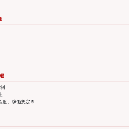
)
し
暇
ト制
上
間程度、稼働想定※