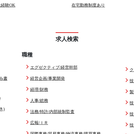
未経験OK
在宅勤務制度あり
求人検索
職種
エグゼクティブ/経営幹部
ク
み書
経営企画/事業開発
技
経理/財務
製
)
人事/総務
技
き)
法務/特許/内部統制監査
技
広報/ＩＲ
技
国際事務/貿易事務/物流事務/購買事務