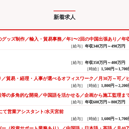
新着求人
のグッズ制作／輸入・貿易事務／年1〜2回の中国出張あり／年収
［給与］
年収340万円～490万円
［給与］
年収350万円～400万円
［時給］
1,500円～1,70
／貿易・経理・人事が選べるオフィスワーク／月30万～可／
［給与］
［時給］
1,800円～2,20
設等の多角的な開発／中国語を活かせる／企画から施工監理ま
［給与］
年収600万円～800万円
にて営業アシスタント/水天宮前
［給与］
［時給］
1,600円～1,70
ー（投資サポート業務あり）／中国語・日本語・英語／月40