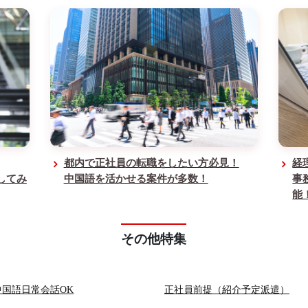
都内で正社員の転職をしたい方必見！
経
してみ
中国語を活かせる案件が多数！
事
能
その他特集
中国語日常会話OK
正社員前提（紹介予定派遣）