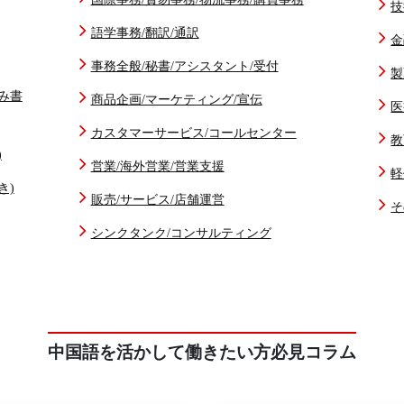
技
語学事務/翻訳/通訳
金
事務全般/秘書/アシスタント/受付
製
み書
商品企画/マーケティング/宣伝
医
カスタマーサービス/コールセンター
教
)
営業/海外営業/営業支援
軽
き)
販売/サービス/店舗運営
そ
シンクタンク/コンサルティング
中国語を活かして働きたい方必見コラム