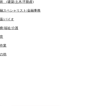
術 (建築/土木/不動産)
融スペシャリスト/金融事務
薬/バイオ
療/福祉/介護
育
作業
の他