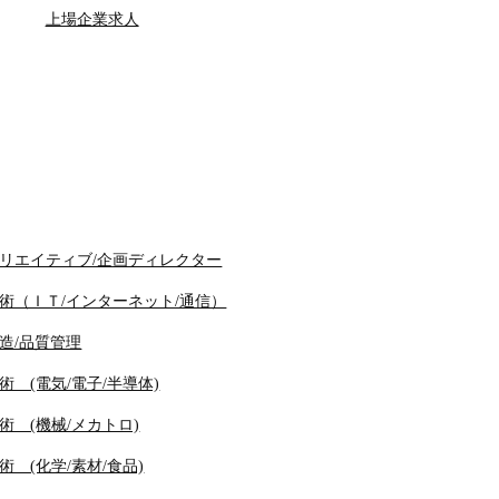
上場企業求人
リエイティブ/企画ディレクター
術（ＩＴ/インターネット/通信）
造/品質管理
術 (電気/電子/半導体)
術 (機械/メカトロ)
術 (化学/素材/食品)