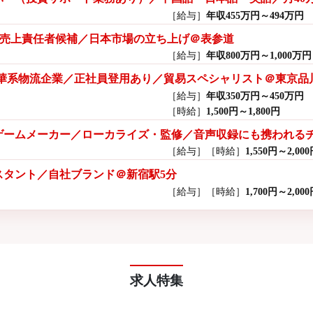
［給与］
年収455万円～494万円
ター／売上責任者候補／日本市場の立ち上げ＠表参道
［給与］
年収800万円～1,000万円
中華系物流企業／正社員登用あり／貿易スペシャリスト＠東京品
［給与］
年収350万円～450万円
［時給］
1,500円～1,800円
ームメーカー／ローカライズ・監修／音声収録にも携われるチャ
［給与］
［時給］
1,550円～2,00
スタント／自社ブランド＠新宿駅5分
［給与］
［時給］
1,700円～2,00
求人特集