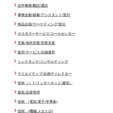
語学事務/翻訳/通訳
事務全般/秘書/アシスタント/受付
商品企画/マーケティング/宣伝
カスタマーサービス/コールセンター
営業/海外営業/営業支援
販売/サービス/店舗運営
シンクタンク/コンサルティング
クリエイティブ/企画ディレクター
技術（ＩＴ/インターネット/通信）
製造/品質管理
技術 (電気/電子/半導体)
技術 (機械/メカトロ)