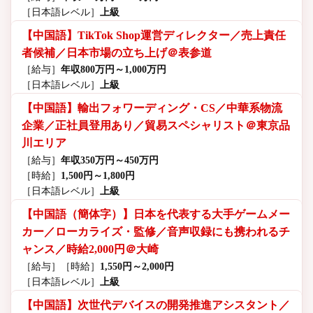
［日本語レベル］
上級
【中国語】TikTok Shop運営ディレクター／売上責任
者候補／日本市場の立ち上げ＠表参道
［給与］
年収800万円～1,000万円
［日本語レベル］
上級
【中国語】輸出フォワーディング・CS／中華系物流
企業／正社員登用あり／貿易スペシャリスト＠東京品
川エリア
［給与］
年収350万円～450万円
［時給］
1,500円～1,800円
［日本語レベル］
上級
【中国語（簡体字）】日本を代表する大手ゲームメー
カー／ローカライズ・監修／音声収録にも携われるチ
ャンス／時給2,000円＠大崎
［給与］
［時給］
1,550円～2,000円
［日本語レベル］
上級
【中国語】次世代デバイスの開発推進アシスタント／