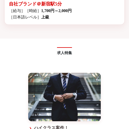
自社ブランド＠新宿駅5分
［給与］
［時給］
1,700円～2,000円
［日本語レベル］
上級
求人特集
ハイクラス案件！