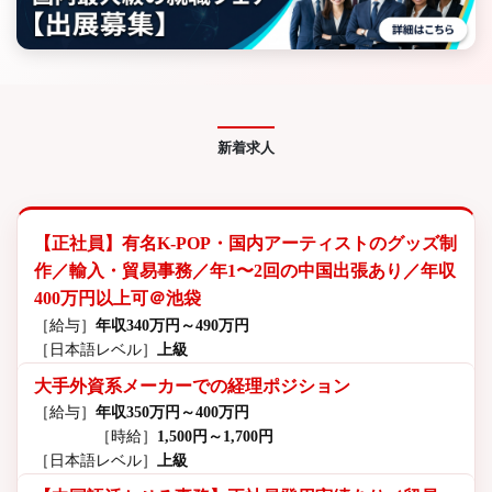
新着求人
【正社員】有名K-POP・国内アーティストのグッズ制
作／輸入・貿易事務／年1〜2回の中国出張あり／年収
400万円以上可＠池袋
［給与］
年収340万円～490万円
［日本語レベル］
上級
大手外資系メーカーでの経理ポジション
［給与］
年収350万円～400万円
［時給］
1,500円～1,700円
［日本語レベル］
上級