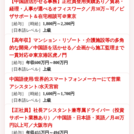
【中国語活かせる事務】正社員登用実績あり／貿易・
経理・人事が選べるオフィスワーク／月30万～可／ビ
ザサポート＆在宅相談可＠東京
［給与］
［時給］
1,800円～2,200円
［日本語レベル］
上級
【高年収】マンション・リゾート・介護施設等の多角
的な開発／中国語を活かせる／企画から施工監理まで
一貫対応＠東京港区虎ノ門
［給与］
年収600万円～800万円
［日本語レベル］
上級
中国語使用/世界的スマートフォンメーカーにて営業
アシスタント/水天宮前
［給与］
［時給］
1,600円～1,700円
［日本語レベル］
上級
【正社員】社長アシスタント兼専属ドライバー（投資
サポート業務あり）／中国語・日本語・英語／月40万
円以上可／大阪市内
［給与］
年収455万円～494万円