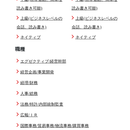
読み書き可能)
読み書き可能)
上級(ビジネスレベルの
上級(ビジネスレベルの
会話、読み書き)
会話、読み書き)
ネイティブ
ネイティブ
職種
エグゼクティブ/経営幹部
経営企画/事業開発
経理/財務
人事/総務
法務/特許/内部統制監査
広報/ＩＲ
国際事務/貿易事務/物流事務/購買事務