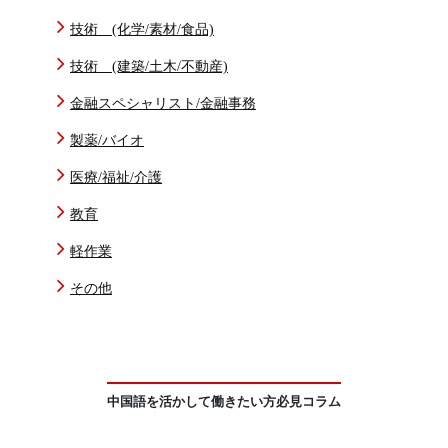
技術 (化学/素材/食品)
技術 (建築/土木/不動産)
金融スペシャリスト/金融事務
製薬/バイオ
医療/福祉/介護
教育
軽作業
その他
中国語を活かして働きたい方必見コラム