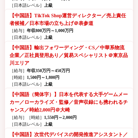
［日本語レベル］
上級
【中国語】TikTok Shop運営ディレクター／売上責任
者候補／日本市場の立ち上げ＠表参道
［給与］
年収800万円～1,000万円
［日本語レベル］
上級
【中国語】輸出フォワーディング・CS／中華系物流
企業／正社員登用あり／貿易スペシャリスト＠東京品
川エリア
［給与］
年収350万円～450万円
［時給］
1,500円～1,800円
［日本語レベル］
上級
【中国語（簡体字）】日本を代表する大手ゲームメー
カー／ローカライズ・監修／音声収録にも携われるチ
ャンス／時給2,000円＠大崎
［給与］
［時給］
1,550円～2,000円
［日本語レベル］
上級
【中国語】次世代デバイスの開発推進アシスタント／