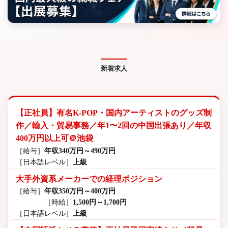
新着求人
【正社員】有名K-POP・国内アーティストのグッズ制
作／輸入・貿易事務／年1〜2回の中国出張あり／年収
400万円以上可＠池袋
［給与］
年収340万円～490万円
［日本語レベル］
上級
大手外資系メーカーでの経理ポジション
［給与］
年収350万円～400万円
［時給］
1,500円～1,700円
［日本語レベル］
上級