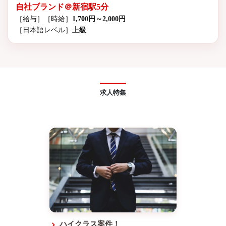
自社ブランド＠新宿駅5分
［給与］
［時給］
1,700円～2,000円
［日本語レベル］
上級
求人特集
ハイクラス案件！