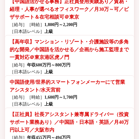
【中国語活かせる事務】正社員登用実績あり／貿易・
経理・人事が選べるオフィスワーク／月30万～可／ビ
ザサポート＆在宅相談可＠東京
［給与］
［時給］
1,800円～2,200円
［日本語レベル］
上級
【高年収】マンション・リゾート・介護施設等の多角
的な開発／中国語を活かせる／企画から施工監理まで
一貫対応＠東京港区虎ノ門
［給与］
年収600万円～800万円
［日本語レベル］
上級
中国語使用/世界的スマートフォンメーカーにて営業
アシスタント/水天宮前
［給与］
［時給］
1,600円～1,700円
［日本語レベル］
上級
【正社員】社長アシスタント兼専属ドライバー（投資
サポート業務あり）／中国語・日本語・英語／月40万
円以上可／大阪市内
［給与］
年収455万円～494万円