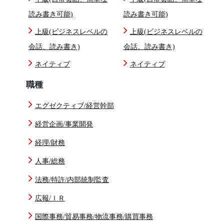
読み書き可能)
読み書き可能)
上級(ビジネスレベルの
上級(ビジネスレベルの
会話、読み書き)
会話、読み書き)
ネイティブ
ネイティブ
職種
エグゼクティブ/経営幹部
経営企画/事業開発
経理/財務
人事/総務
法務/特許/内部統制監査
広報/ＩＲ
国際事務/貿易事務/物流事務/購買事務