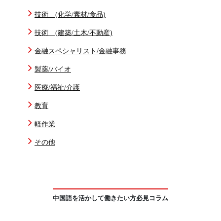
技術 (化学/素材/食品)
技術 (建築/土木/不動産)
金融スペシャリスト/金融事務
製薬/バイオ
医療/福祉/介護
教育
軽作業
その他
中国語を活かして働きたい方必見コラム