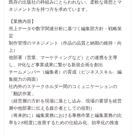
既存の出版社の枠組みにとらわれない、柔軟な発想とマ
ネジメント力を持つ方を求めています。
【業務内容】
売上データや数字関連分析に基づく編集部方針・戦略策
定
制作管理のマネジメント（作品の品質と納期の維持・向
上）
他部署（営業、マーケティングなど）との連携を主導
し、IP化など事業成果に繋がる新規企画を創出
チームメンバー（編集者）の育成（ビジネススキル、編
集能力の両面）
社内外のステークホルダー間のコミュニケーションの
「翻訳作業」
（経営層の方針を現場に落とし込み、現場の要望を経営
層や他部署に伝える媒介者としての役割）
（将来的に）編集業務における事務作業と編集業務の比
率を2:8程度に改善するための仕組み化、効率化の推進
---