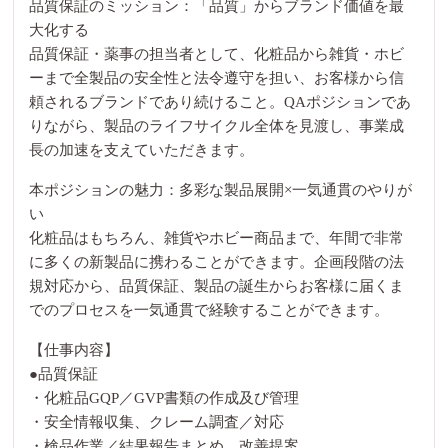
品質保証のミッション：「品質」からブランド価値を最
大化する
品質保証・薬事の担当者として、化粧品から雑貨・ホビ
ーまで全製品の安全性と法令遵守を担い、お客様から信
頼されるブランドであり続けること。QAポジションであ
りながら、製品のライフサイクル全体を見渡し、事業成
長の加速を支えていただきます。
本ポジションの魅力：多彩な製品展開×一気通貫のやりが
い
化粧品はもちろん、雑貨やホビー商品まで、年間で非常
に多くの新製品に携わることができます。企画段階の法
規対応から、品質保証、製品の誕生からお客様に届くま
でのプロセスを一気通貫で経験することができます。
【仕事内容】
●品質保証
・化粧品GQP／GVP書類の作成及び管理
・安全情報収集、クレーム調査／対応
・検品作業／結果報告まとめ、改善提案