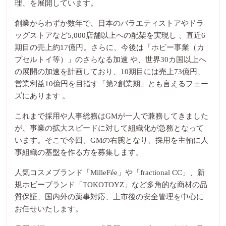
理、を展開しています。
創業からわずか数年で、日本のバラエティストアやドラ
ッグストアなど5,000店舗以上への配架を実現し 、直近6
期目の売上約17億円。さらに、今後は「ホビー事業（カ
プセルトイ等）」のさらなる加速 や、世界30カ国以上へ
の展開の加速を計画しており、10期目には売上73億円、
営業利益10億円を目指す「第2創業期」とも言えるフェー
ズにあります 。
これまで採用や人事総務はGMが一人で兼務してきました
が、事業の拡大スピードに対して組織化が急務となって
います。そこで今回、GMの右腕となり、採用を主軸に人
事組織の基盤を作る方を募集します。
人気コスメブランド「MilleFée」や「fractional CC」、新
規ホビーブランド「TOKOTOYZ」など多角的な商材の品
質保証、国内外の薬事対応、上市後の安全管理を中心に
お任せいたします。