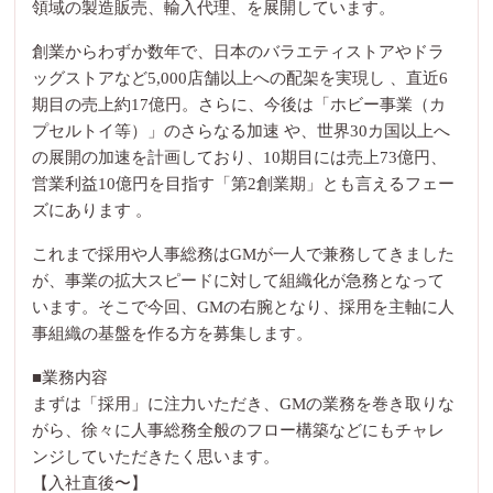
領域の製造販売、輸入代理、を展開しています。
創業からわずか数年で、日本のバラエティストアやドラ
ッグストアなど5,000店舗以上への配架を実現し 、直近6
期目の売上約17億円。さらに、今後は「ホビー事業（カ
プセルトイ等）」のさらなる加速 や、世界30カ国以上へ
の展開の加速を計画しており、10期目には売上73億円、
営業利益10億円を目指す「第2創業期」とも言えるフェー
ズにあります 。
これまで採用や人事総務はGMが一人で兼務してきました
が、事業の拡大スピードに対して組織化が急務となって
います。そこで今回、GMの右腕となり、採用を主軸に人
事組織の基盤を作る方を募集します。
■業務内容
まずは「採用」に注力いただき、GMの業務を巻き取りな
がら、徐々に人事総務全般のフロー構築などにもチャレ
ンジしていただきたく思います。
【入社直後〜】