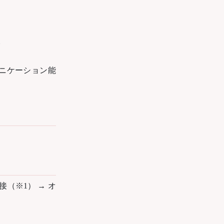
験
ニケーション能
接（※1） → オ