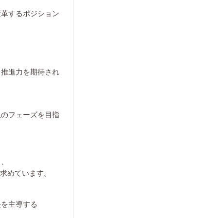
変革するポジション
る推進力を期待され
上のフェーズを目指
ら、
を求めています。
決を主導する