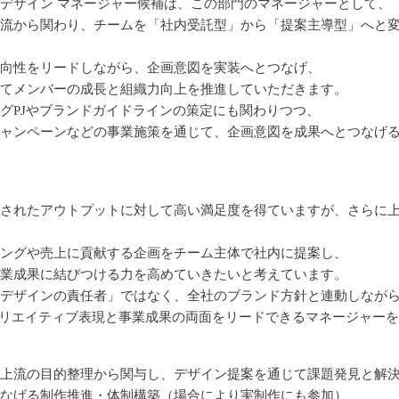
デザイン マネージャー候補は、この部門のマネージャーとして、
流から関わり、チームを「社内受託型」から「提案主導型」へと
向性をリードしながら、企画意図を実装へとつなげ、
てメンバーの成長と組織力向上を推進していただきます。
グPJやブランドガイドラインの策定にも関わりつつ、
ャンペーンなどの事業施策を通じて、企画意図を成果へとつなげ
されたアウトプットに対して高い満足度を得ていますが、さらに
ングや売上に貢献する企画をチーム主体で社内に提案し、
業成果に結びつける力を高めていきたいと考えています。
デザインの責任者」ではなく、全社のブランド方針と連動しなが
クリエイティブ表現と事業成果の両面をリードできるマネージャー
上流の目的整理から関与し、デザイン提案を通じて課題発見と解
なげる制作推進・体制構築（場合により実制作にも参加）