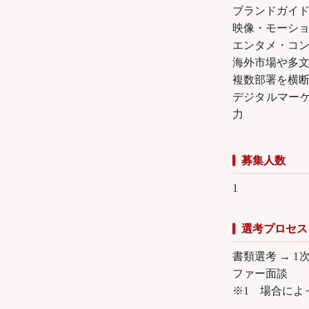
ブランドガイ
映像・モーショ
エンタメ・コ
海外市場や多
複数部署を横
デジタルマー
力
募集人数
1
選考プロセス
書類選考 → 1
ファー面談
※1 場合によ