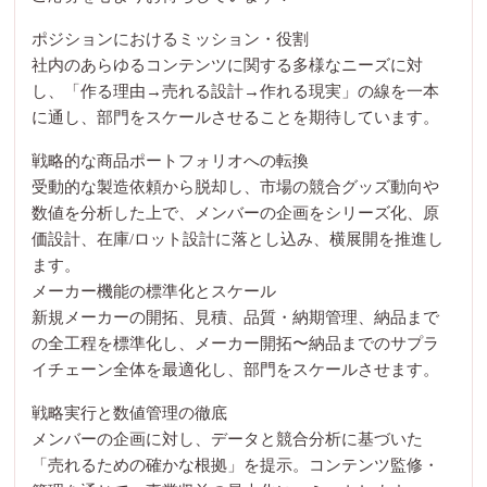
ポジションにおけるミッション・役割
社内のあらゆるコンテンツに関する多様なニーズに対
し、「作る理由→売れる設計→作れる現実」の線を一本
に通し、部門をスケールさせることを期待しています。
戦略的な商品ポートフォリオへの転換
受動的な製造依頼から脱却し、市場の競合グッズ動向や
数値を分析した上で、メンバーの企画をシリーズ化、原
価設計、在庫/ロット設計に落とし込み、横展開を推進し
ます。
メーカー機能の標準化とスケール
新規メーカーの開拓、見積、品質・納期管理、納品まで
の全工程を標準化し、メーカー開拓〜納品までのサプラ
イチェーン全体を最適化し、部門をスケールさせます。
戦略実行と数値管理の徹底
メンバーの企画に対し、データと競合分析に基づいた
「売れるための確かな根拠」を提示。コンテンツ監修・