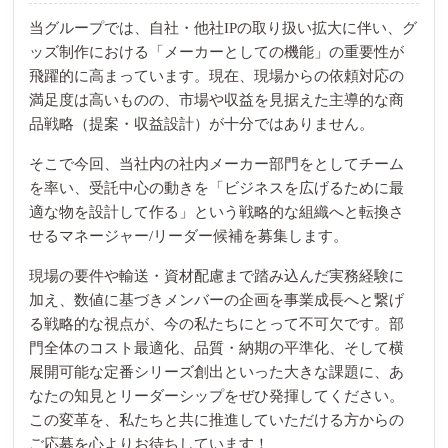
当グループでは、自社・他社IPの取り扱い拡大に伴い、グ
ッズ制作における「メーカーとしての機能」の重要性が
飛躍的に高まっています。現在、現場からの依頼対応の
満足度は高いものの、市場や収益を見据えた主導的な商
品戦略（提案・収益設計）が十分ではありません。
そこで今回、当社内の社内メーカー部門をとしてチーム
を率い、受託中心の動きを「ビジネスを広げるために最
適な物を設計して作る」という戦略的な組織へと転換さ
せるマネージャー/リーダー候補を募集します。
現場の要件や輸送・資材配慮まで踏み込んだ実務経験に
加え、数値に基づきメンバーの企画を事業成長へと繋げ
る戦略的な視点が、今の私たちにとって不可欠です。部
門全体のコスト最適化、品質・納期の平準化、そして横
展開可能な定番シリーズ創出といった大きな課題に、あ
なたの知見とリーダーシップをぜひ発揮してください。
この変革を、私たちと共に推進していただける方からの
ご応募を心よりお待ちしています！