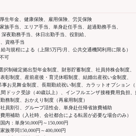
 厚生年金、健康保険、雇用保険、労災保険
家族手当、エリア手当、単身赴任手当、超過勤務手当、
手当、休日出勤手当、役割給、
当、資格手当
給与規程による（上限5万円/月、公共交通機関利用に限る）
不可
選択制確定拠出型年金制度、財形貯蓄制度、社員持株会制度、
産前産後・育児休暇制度、結婚出産祝い金制度、
金制度、長期勤続祝い制度、カラットオプション（ス
人間ドック受診（40歳以上）、インフルエンザ接種費用負担、
短勤務制度、おかえり制度（再雇用制度）
グループ活性会、単身赴任帰省旅費補助
入社時、会社都合による転居が必要な場合のみ）
0,000円～150,000円
,000円～400,000円