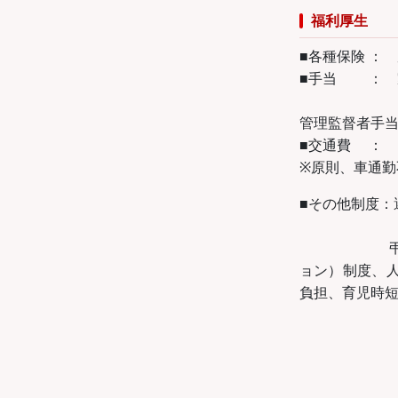
福利厚生
■各種保険 ：
■手当 ： 
深夜勤務
管理監督者手
■交通費 ： 
※原則、車通勤
■その他制度：
表彰制度、
弔事お見舞
ョン）制度、
負担、育児時
社員割引、
費用補助（
国内：単身5
家族帯同150