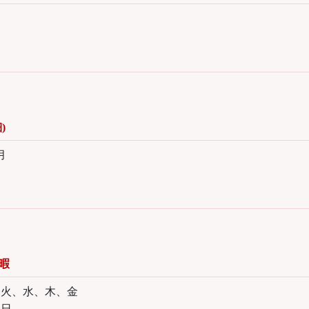
)
月
暇
、火、水、木、金
、日