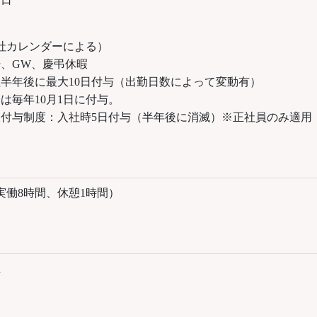
社カレンダーによる）
、GW、慶弔休暇
半年後に最大10日付与（出勤日数によって変動有）
10月1日に付与。
付与制度：入社時5日付与（半年後に消滅）※正社員のみ適用
45（実働8時間、休憩1時間）
上