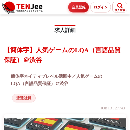
会員登録
ログイン
求人検索
求人詳細
【簡体字】人気ゲームのLQA（言語品質
保証）＠渋谷
簡体字ネイティブレベル活躍中／人気ゲームの
LQA（言語品質保証）＠渋谷
派遣社員
JOB ID : 27743