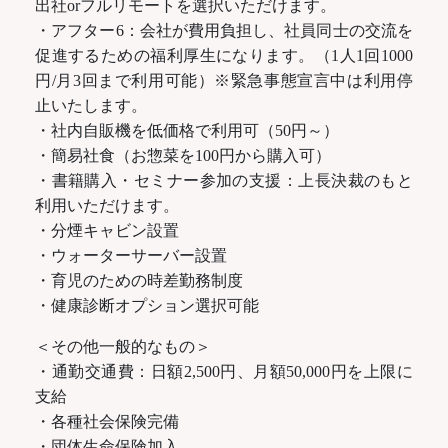
出社orフルリモートを選択いただけます。
・アフター6：会社が費用負担し、社員同士の交流を
促進するための福利厚生になります。（1人1回1000
円/月3回まで利用可能）※緊急事態宣言中は利用停
止いたします。
・社内自販機を低価格で利用可（50円～）
・簡易社食（お惣菜を100円から購入可）
・書籍購入・セミナー参加の支援：上長決裁のもと
利用いただけます。
・分煙キャビン設置
・ウォーターサーバー設置
・育児のための時差勤務制度
・健康診断オプション選択可能
＜その他一般的なもの＞
・通勤交通費：日額2,500円、月額50,000円を上限に
支給
・各種社会保険完備
・団体生命保険加入