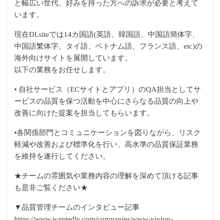
と幅広い世代、好みを持った方への訴求が必要と考えて
います。
現在DLsiteでは14カ国語(英語、韓国語、中国語簡体字、
中国語繁体字、タイ語、ベトナム語、フランス語、etc)の
海外向けサイトを展開しています。
以下の業務をお任せします。
• 自社サービス（ECサイトとアプリ）のQA担当としてサ
ービスの品質を保つ活動を中心にさらなる品質の向上や
改善に向けた提案を担当してもらいます。
•各関係部門とコミュニケーションを図りながら、リスク
軽減や改善および標準化を行い、高水準の品質保証業務
を維持を遂行してください。
★チームの雰囲気や業務内容の理解を深めて頂ける記事
も是非ご覧ください★
▼品質管理チームのインタビュー記事
https://www.wantedly.com/companies/www-vivion-