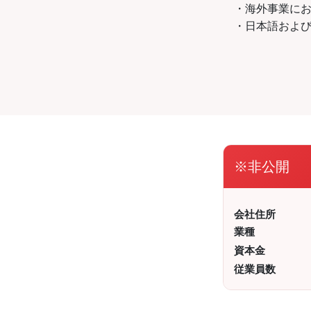
・海外事業にお
・日本語およ
※非公開
会社住所
業種
資本金
従業員数