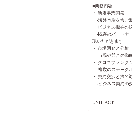
■業務内容
・ 新規事業開発
-海外市場を含む
・ ビジネス機会の
-既存のパートナ
現いただきます
・ 市場調査と分析
-市場や競合の動
・ クロスファンク
-複数のステーク
・ 契約交渉と法的
-ビジネス契約の
---
UNIT: AGT