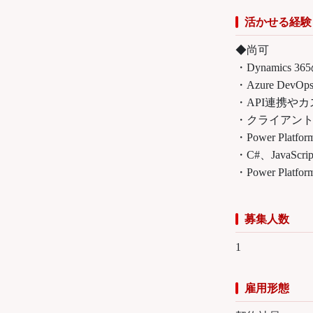
活かせる経験
◆尚可
・Dynamics 
・Azure De
・API連携や
・クライアン
・Power Platfo
・C#、JavaSc
・Power Plat
募集人数
1
雇用形態