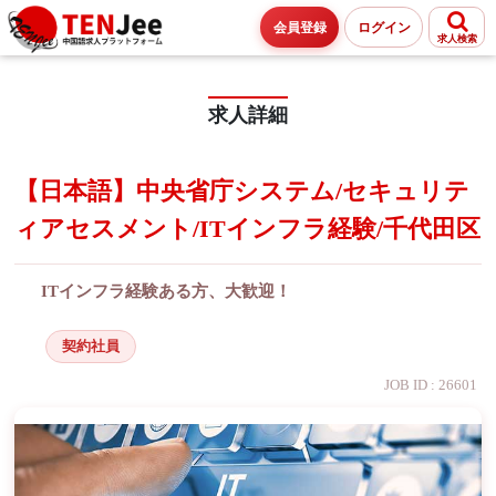
会員登録
ログイン
求人検索
求人詳細
【日本語】中央省庁システム/セキュリテ
ィアセスメント/ITインフラ経験/千代田区
ITインフラ経験ある方、大歓迎！
契約社員
JOB ID : 26601