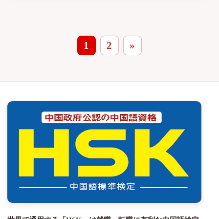
1
2
»