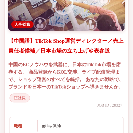
人事/総務
【中国語】TikTok Shop運営ディレクター／売上
責任者候補／日本市場の立ち上げ＠表参道
中国のECノウハウを武器に、日本のTikTok市場を席
巻する。 商品登録からKOL交渉、ライブ配信管理ま
で、ショップ運営のすべてを統括。 あなたの戦略で、
ブランドを日本一のTikTokショップへ導きませんか。
正社員
JOB ID : 28327
給与/保険
職種