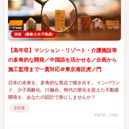
技術 (建築/土木/不動産)
【高年収】マンション・リゾート・介護施設等
の多角的な開発／中国語を活かせる／企画から
施工監理まで一貫対応＠東京港区虎ノ門
日本の未来を、多角的な視点で描き出す。 インバウン
ド、少子高齢化、IT融合。時代の変化を捉えた不動産
開発を、あなたの設計で形にしませんか？
正社員
JOB ID : 27982