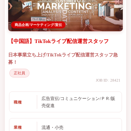
商品企画/マーケティング/宣伝
【中国語】TikTokライブ配信運営スタッフ
日本事業立ち上げ/TikTokライブ配信運営スタッフ急
募！
正社員
JOB ID : 28421
広告宣伝/コミュニケーション/ＰＲ/販
職種
売促進
流通・小売
業種