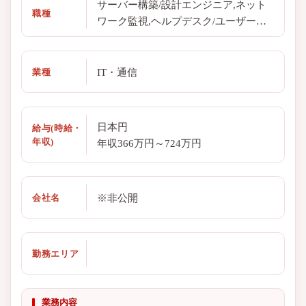
サーバー構築/設計エンジニア,ネット
職種
ワーク監視,ヘルプデスク/ユーザーサ
ポート
IT・通信
業種
日本円
給与(時給・
年収)
年収366万円～724万円
※非公開
会社名
勤務エリア
業務内容