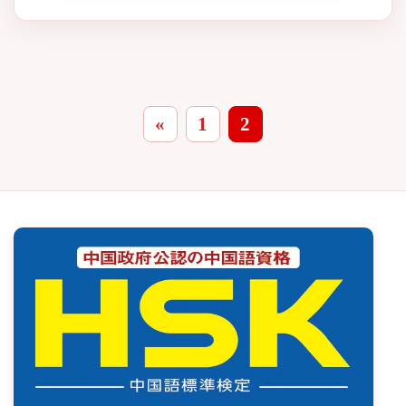
«
1
2