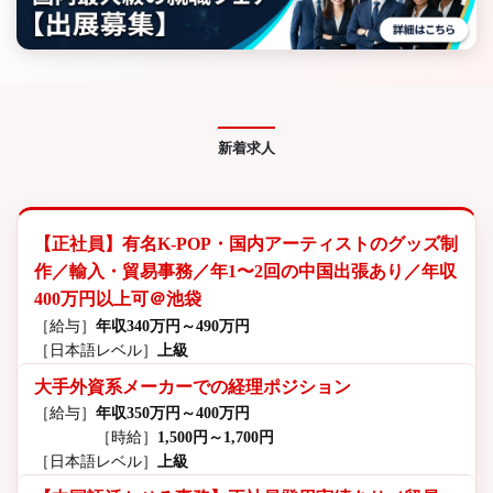
新着求人
【正社員】有名K-POP・国内アーティストのグッズ制
作／輸入・貿易事務／年1〜2回の中国出張あり／年収
400万円以上可＠池袋
［給与］
年収340万円～490万円
［日本語レベル］
上級
大手外資系メーカーでの経理ポジション
［給与］
年収350万円～400万円
［時給］
1,500円～1,700円
［日本語レベル］
上級