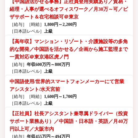
【中国語活かせる事務】正社員登用実績あり／貿易・
経理・人事が選べるオフィスワーク／月30万～可／ビ
ザサポート＆在宅相談可＠東京
［給与］
［時給］
1,800円～2,200円
［日本語レベル］
上級
【高年収】マンション・リゾート・介護施設等の多角
的な開発／中国語を活かせる／企画から施工監理まで
一貫対応＠東京港区虎ノ門
［給与］
年収600万円～800万円
［日本語レベル］
上級
中国語使用/世界的スマートフォンメーカーにて営業
アシスタント/水天宮前
［給与］
［時給］
1,600円～1,700円
［日本語レベル］
上級
【正社員】社長アシスタント兼専属ドライバー（投資
サポート業務あり）／中国語・日本語・英語／月40万
円以上可／大阪市内
［給与］
年収455万円～494万円