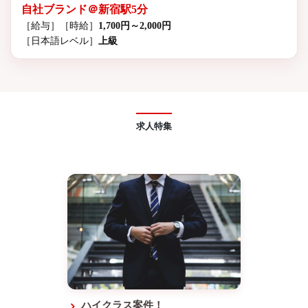
自社ブランド＠新宿駅5分
［給与］
［時給］
1,700円～2,000円
［日本語レベル］
上級
求人特集
ハイクラス案件！