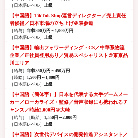
［日本語レベル］
上級
【中国語】TikTok Shop運営ディレクター／売上責任
者候補／日本市場の立ち上げ＠表参道
［給与］
年収800万円～1,000万円
［日本語レベル］
上級
【中国語】輸出フォワーディング・CS／中華系物流
企業／正社員登用あり／貿易スペシャリスト＠東京品
川エリア
［給与］
年収350万円～450万円
［時給］
1,500円～1,800円
［日本語レベル］
上級
【中国語（簡体字）】日本を代表する大手ゲームメー
カー／ローカライズ・監修／音声収録にも携われるチ
ャンス／時給2,000円＠大崎
［給与］
［時給］
1,550円～2,000円
［日本語レベル］
上級
【中国語】次世代デバイスの開発推進アシスタント／