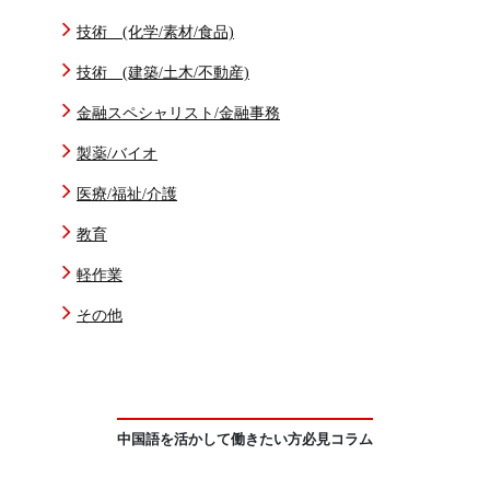
技術 (化学/素材/食品)
技術 (建築/土木/不動産)
金融スペシャリスト/金融事務
製薬/バイオ
医療/福祉/介護
教育
軽作業
その他
中国語を活かして働きたい方必見コラム