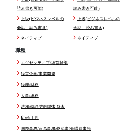
読み書き可能)
読み書き可能)
上級(ビジネスレベルの
上級(ビジネスレベルの
会話、読み書き)
会話、読み書き)
ネイティブ
ネイティブ
職種
エグゼクティブ/経営幹部
経営企画/事業開発
経理/財務
人事/総務
法務/特許/内部統制監査
広報/ＩＲ
国際事務/貿易事務/物流事務/購買事務