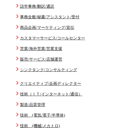
語学事務/翻訳/通訳
事務全般/秘書/アシスタント/受付
商品企画/マーケティング/宣伝
カスタマーサービス/コールセンター
営業/海外営業/営業支援
販売/サービス/店舗運営
シンクタンク/コンサルティング
クリエイティブ/企画ディレクター
技術（ＩＴ/インターネット/通信）
製造/品質管理
技術 (電気/電子/半導体)
技術 (機械/メカトロ)