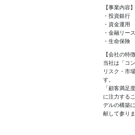
【事業内容
・投資銀行
・資金運用
・金融リー
・生命保
【会社の特
当社は「コ
リスク・市
す。
「顧客満足
に注力する
デルの構築
献して参り